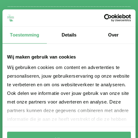
Infacto | HR Specialist
Toestemming
Details
Over
Wie zijn wij
Maatschappelijk verantwoord
Wij maken gebruik van cookies
SNA-keurmerk
Wij gebruiken cookies om content en advertenties te
Lid van VvDN
personaliseren, jouw gebruikerservaring op onze website
Referenties
te verbeteren en om ons websiteverkeer te analyseren.
Aanmelden op nieuwsbrief
Ook delen we informatie over jouw gebruik van onze site
HR Blog en Tips
met onze partners voor adverteren en analyse. Deze
Contact
partners kunnen deze gegevens combineren met andere
informatie die je aan ze heeft verstrekt of die ze hebben
verzameld op basis van jouw gebruik van hun services.
Carrière