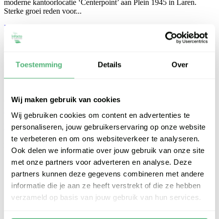
moderne kantoorlocatie ‘Centerpoint’ aan Plein 1945 in Laren.
Sterke groei reden voor...
Lees meer
Contactgegevens
Toestemming
Details
Over
Infacto | HR Specialist
Plein 1945 29
1251 MA Laren
Wij maken gebruik van cookies
035 - 206 3063
035 - 206 306 3
info@hrspecialist.nl
Wij gebruiken cookies om content en advertenties te
Volg ons op LinkedIn
personaliseren, jouw gebruikerservaring op onze website
te verbeteren en om ons websiteverkeer te analyseren.
Infacto | HR Specialist
Ook delen we informatie over jouw gebruik van onze site
met onze partners voor adverteren en analyse. Deze
Wie zijn wij
Maatschappelijk verantwoord
partners kunnen deze gegevens combineren met andere
SNA-keurmerk
informatie die je aan ze heeft verstrekt of die ze hebben
Lid van VvDN
verzameld op basis van jouw gebruik van hun services.
Referenties
Aanmelden op nieuwsbrief
HR Blog en Tips