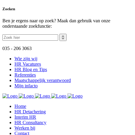
Zoeken
Ben je ergens naar op zoek? Maak dan gebruik van onze
onderstaande zoekfunctie:
Zoek
naar:
035 - 206 3063
Wie zijn wij
HR Vacatures
HR Blog en Tips
Referenties
Maatschappelijk verantwoord
Mijn infacto
Home
HR Detachering
Interim HR
HR Consultancy
Werken bij
Contact