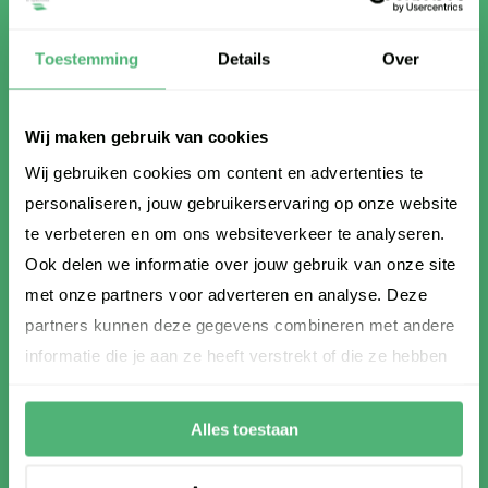
035 - 206 306 3
Toestemming
Details
Over
info@hrspecialist.nl
Volg ons op LinkedIn
Wij maken gebruik van cookies
Wij gebruiken cookies om content en advertenties te
personaliseren, jouw gebruikerservaring op onze website
te verbeteren en om ons websiteverkeer te analyseren.
Infacto | HR Specialist
Ook delen we informatie over jouw gebruik van onze site
Wie zijn wij
met onze partners voor adverteren en analyse. Deze
Maatschappelijk verantwoord
partners kunnen deze gegevens combineren met andere
SNA-keurmerk
informatie die je aan ze heeft verstrekt of die ze hebben
Lid van VvDN
verzameld op basis van jouw gebruik van hun services.
Referenties
Alles toestaan
Aanmelden op nieuwsbrief
HR Blog en Tips