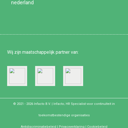
Wij zijn
maatschappelijk partner
van:
© 2021 - 2026
Infacto B.V.
| Infacto; HR Specialist voor continuïteit in
toekomstbestendige organisaties
Antidiscriminatiebeleid
|
Privacyverklaring
|
Cookiebeleid