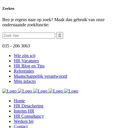
Zoeken
Ben je ergens naar op zoek? Maak dan gebruik van onze
onderstaande zoekfunctie:
Zoek
naar:
035 - 206 3063
Wie zijn wij
HR Vacatures
HR Blog en Tips
Referenties
Maatschappelijk verantwoord
Mijn infacto
Home
HR Detachering
Interim HR
HR Consultancy
Werken bij
Contact