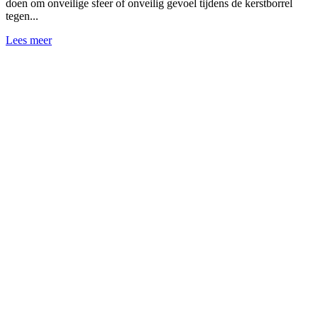
doen om onveilige sfeer of onveilig gevoel tijdens de kerstborrel
tegen...
Lees meer