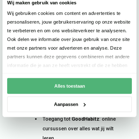
beetje beter. Onze Infacto Academy
Wij maken gebruik van cookies
helpt je om te blijven leren op jouw
Wij gebruiken cookies om content en advertenties te
manier. Je werkt aan vakkennis én soft
personaliseren, jouw gebruikerservaring op onze website
skills, en ziet je collega’s weer tijdens
te verbeteren en om ons websiteverkeer te analyseren.
trainingen en workshops.
Ook delen we informatie over jouw gebruik van onze site
De Academy biedt onder andere:
met onze partners voor adverteren en analyse. Deze
partners kunnen deze gegevens combineren met andere
Projectmanagement (zoals
informatie die je aan ze heeft verstrekt of die ze hebben
Scrum PSM-1 en/of Lean
verzameld op basis van jouw gebruik van hun services.
Greenbelt).
Alles toestaan
Communicatietrainingen
Aanpassen
(AFAS) softwaretrainingen
Toegang tot
GoodHabitz
: online
cursussen over alles wat jij wilt
leren