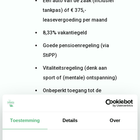
Een auto van de zaak (inclusief
tankpas) óf € 375,-
leasevergoeding per maand
8,33% vakantiegeld
Goede pensioenregeling (via
StiPP)
Vitaliteitsregeling (denk aan
sport of (mentale) ontspanning)
Onbeperkt toegang tot de
Infacto Academy
Infacto Academy
Toestemming
Details
Over
Bij Infacto geloven we in elke dag een