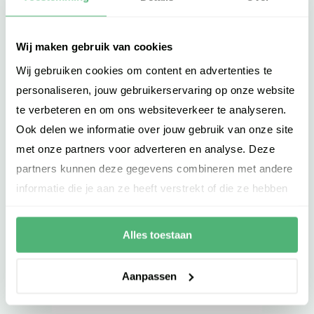
organiseert Infacto HR
Specialist wederom een gratis
Masterclass. Tijdens deze
Wij maken gebruik van cookies
Masterclass geeft coach
Wij gebruiken cookies om content en advertenties te
Wendy Westerveld inzicht in de
personaliseren, jouw gebruikerservaring op onze website
eigen grondhouding en het
te verbeteren en om ons websiteverkeer te analyseren.
automatisch onbewust
Ook delen we informatie over jouw gebruik van onze site
blauwdruk gedrag. De
met onze partners voor adverteren en analyse. Deze
masterclass Emotionaliteit vs
partners kunnen deze gegevens combineren met andere
Professionaliteit staat in het
informatie die je aan ze heeft verstrekt of die ze hebben
teken van het creëren van
verzameld op basis van jouw gebruik van hun services.
bewustzijn ten aanzien van
Alles toestaan
houding, gedrag...
Aanpassen
LEES MEER